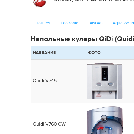
За покупку любого напольного или насто
HotFrost
Ecotronic
LANBAO
Aqua World
Напольные кулеры QiDi (Quidi
НАЗВАНИЕ
ФОТО
Quidi V745i
Quidi V760 CW