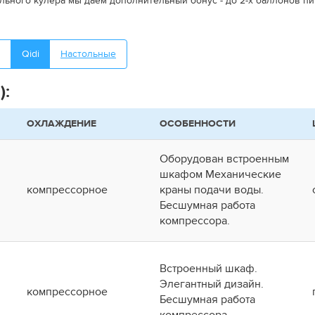
льного кулера мы даем дополнительный бонус - до 2-х баллонов п
Qidi
Настольные
):
ОХЛАЖДЕНИЕ
ОСОБЕННОСТИ
Оборудован встроенным
шкафом Механические
компрессорное
краны подачи воды.
Бесшумная работа
компрессора.
Встроенный шкаф.
Элегантный дизайн.
компрессорное
Бесшумная работа