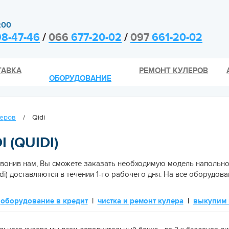
:00
8-47-46
/
066
677-20-02
/
097
661-20-02
ТАВКА
РЕМОНТ КУЛЕРОВ
ОБОРУДОВАНИЕ
леров
/
Qidi
 (QUIDI)
онив нам, Вы сможете заказать необходимую модель напольног
idi) доставляются в течении 1-го рабочего дня. На все оборудо
|
оборудование в кредит
|
чистка и ремонт кулера
|
выкупим 