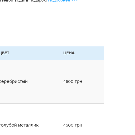
итьевой воды в подарок!
Подробнее >>>
ЦВЕТ
ЦЕНА
серебристый
грн
4600
голубой металлик
грн
4600